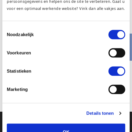
persoonsgegevens en helpen ons de site te verbeteren. Gaat u
voor een optimaal werkende website? Vink dan alle vakjes aan.
Toestemmingsselectie
Noodzakelijk
Voorkeuren
Statistieken
Downloads
:
full (2615x3925)
|
large (682x1024)
|
Marketing
medium (200x300)
|
thumbnail (150x150)
Details tonen
KVK:69173885
OK