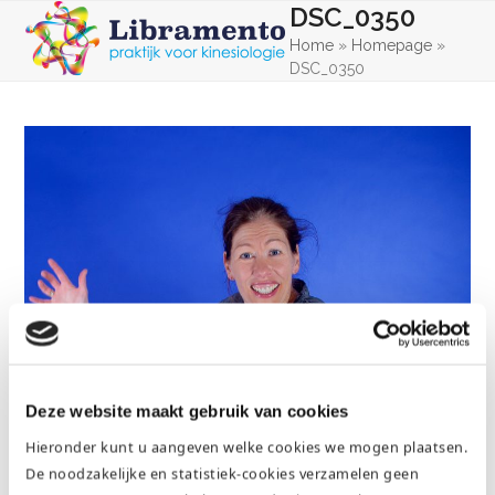
Skip
DSC_0350
Open
Close
to
Home
»
Homepage
»
mobile
mobile
content
DSC_0350
menu
menu
Deze website maakt gebruik van cookies
Hieronder kunt u aangeven welke cookies we mogen plaatsen.
De noodzakelijke en statistiek-cookies verzamelen geen