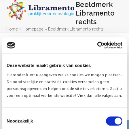
Skip
Beeldmerk
Open
Close
to
Libramento
mobile
mobile
content
rechts
menu
menu
Home
»
Homepage
»
Beeldmerk Libramento rechts
Deze website maakt gebruik van cookies
Hieronder kunt u aangeven welke cookies we mogen plaatsen.
De noodzakelijke en statistiek-cookies verzamelen geen
persoonsgegevens en helpen ons de site te verbeteren. Gaat u
voor een optimaal werkende website? Vink dan alle vakjes aan.
Toestemmingsselectie
Noodzakelijk